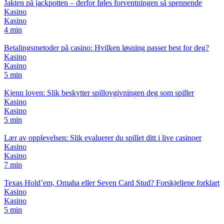
Jakten på jackpotten – derfor føles forventningen så spennende
Kasino
Kasino
4 min
Betalingsmetoder på casino: Hvilken løsning passer best for deg?
Kasino
Kasino
5 min
Kjenn loven: Slik beskytter spillovgivningen deg som spiller
Kasino
Kasino
5 min
Lær av opplevelsen: Slik evaluerer du spillet ditt i live casinoer
Kasino
Kasino
7 min
Texas Hold’em, Omaha eller Seven Card Stud? Forskjellene forklart
Kasino
Kasino
5 min