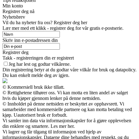
Tips redaksjonen
Min konto
Registrer deg nå
Nyhetsbrev
Vil du ha nyheter fra oss? Registrer deg her
Lær mer med ett klikk - registrer deg for vår gratis e-postserie.
Skriv inn e-postadressen din
Registrer deg
Takk - registreringen din er registrert
Jeg har lest og godtar vilkårene.
Din registrering betyr at du godtar våre vilkår for bruk og datapolicy.
Du kan enkelt melde deg av igjen.
© Kommersiell bruk ikke tillatt.
© Rettighetene tilhører oss. Vi kan motta en liten andel av salget
hvis du kjøper gjennom lenker på denne nettsiden.
© Innholdet på denne nettsiden er beskyttet av opphavsrett. Vi
samarbeider med kommersielle partnere og kan motta betaling ved
kjøp. Uautorisert bruk er forbudt.
Vi samler inn data via informasjonskapsler for å gjøre opplevelsen
din enklere og smartere. Les mer her.
Vi lagrer og får tilgang til informasjon ved hjelp av
informasjonskapsler. Dataene dine behandles med respekt, og du