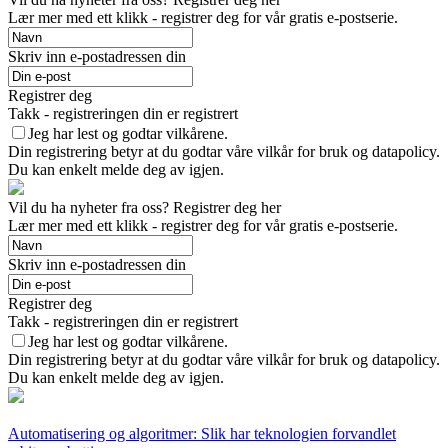
Lær mer med ett klikk - registrer deg for vår gratis e-postserie.
Skriv inn e-postadressen din
Registrer deg
Takk - registreringen din er registrert
Jeg har lest og godtar vilkårene.
Din registrering betyr at du godtar våre vilkår for bruk og datapolicy.
Du kan enkelt melde deg av igjen.
Vil du ha nyheter fra oss? Registrer deg her
Lær mer med ett klikk - registrer deg for vår gratis e-postserie.
Skriv inn e-postadressen din
Registrer deg
Takk - registreringen din er registrert
Jeg har lest og godtar vilkårene.
Din registrering betyr at du godtar våre vilkår for bruk og datapolicy.
Du kan enkelt melde deg av igjen.
Automatisering og algoritmer: Slik har teknologien forvandlet