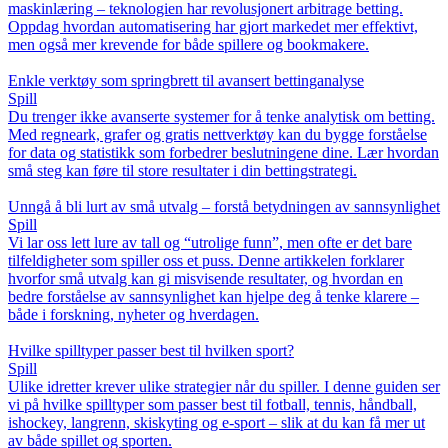
maskinlæring – teknologien har revolusjonert arbitrage betting.
Oppdag hvordan automatisering har gjort markedet mer effektivt,
men også mer krevende for både spillere og bookmakere.
Enkle verktøy som springbrett til avansert bettinganalyse
Spill
Du trenger ikke avanserte systemer for å tenke analytisk om betting.
Med regneark, grafer og gratis nettverktøy kan du bygge forståelse
for data og statistikk som forbedrer beslutningene dine. Lær hvordan
små steg kan føre til store resultater i din bettingstrategi.
Unngå å bli lurt av små utvalg – forstå betydningen av sannsynlighet
Spill
Vi lar oss lett lure av tall og “utrolige funn”, men ofte er det bare
tilfeldigheter som spiller oss et puss. Denne artikkelen forklarer
hvorfor små utvalg kan gi misvisende resultater, og hvordan en
bedre forståelse av sannsynlighet kan hjelpe deg å tenke klarere –
både i forskning, nyheter og hverdagen.
Hvilke spilltyper passer best til hvilken sport?
Spill
Ulike idretter krever ulike strategier når du spiller. I denne guiden ser
vi på hvilke spilltyper som passer best til fotball, tennis, håndball,
ishockey, langrenn, skiskyting og e-sport – slik at du kan få mer ut
av både spillet og sporten.