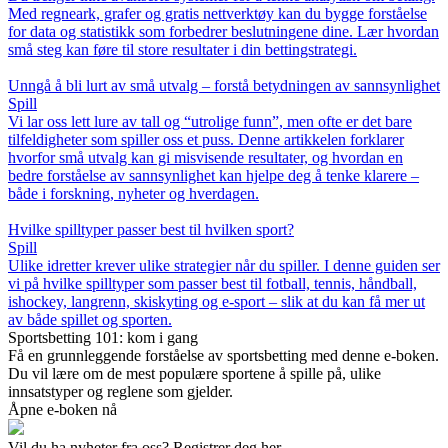
Med regneark, grafer og gratis nettverktøy kan du bygge forståelse
for data og statistikk som forbedrer beslutningene dine. Lær hvordan
små steg kan føre til store resultater i din bettingstrategi.
Unngå å bli lurt av små utvalg – forstå betydningen av sannsynlighet
Spill
Vi lar oss lett lure av tall og “utrolige funn”, men ofte er det bare
tilfeldigheter som spiller oss et puss. Denne artikkelen forklarer
hvorfor små utvalg kan gi misvisende resultater, og hvordan en
bedre forståelse av sannsynlighet kan hjelpe deg å tenke klarere –
både i forskning, nyheter og hverdagen.
Hvilke spilltyper passer best til hvilken sport?
Spill
Ulike idretter krever ulike strategier når du spiller. I denne guiden ser
vi på hvilke spilltyper som passer best til fotball, tennis, håndball,
ishockey, langrenn, skiskyting og e-sport – slik at du kan få mer ut
av både spillet og sporten.
Sportsbetting 101: kom i gang
Få en grunnleggende forståelse av sportsbetting med denne e-boken.
Du vil lære om de mest populære sportene å spille på, ulike
innsatstyper og reglene som gjelder.
Åpne e-boken nå
Vil du ha nyheter fra oss? Registrer deg her