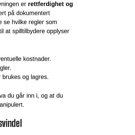
givningen er
rettferdighet og
sert på dokumentert
ne se hvilke regler som
til at spilltilbydere opplyser
entuelle kostnader.
ler.
 brukes og lagres.
va du går inn i, og at du
anipulert.
svindel