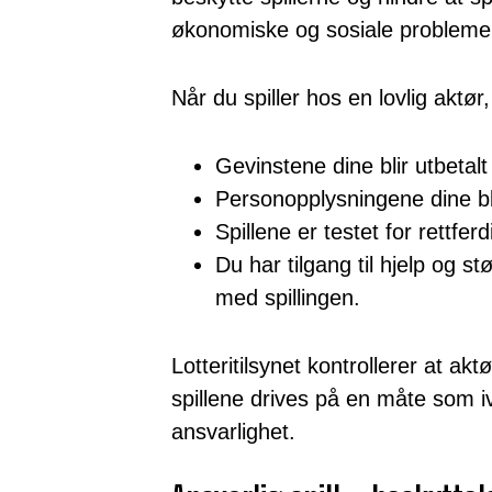
økonomiske og sosiale probleme
Når du spiller hos en lovlig aktø
Gevinstene dine blir utbetalt
Personopplysningene dine bli
Spillene er testet for rettferd
Du har tilgang til hjelp og s
med spillingen.
Lotteritilsynet kontrollerer at akt
spillene drives på en måte som i
ansvarlighet.