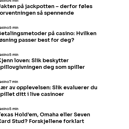
asino
4 min
Jakten på jackpotten – derfor føles
forventningen så spennende
asino
5 min
Betalingsmetoder på casino: Hvilken
løsning passer best for deg?
asino
5 min
jenn loven: Slik beskytter
spillovgivningen deg som spiller
asino
7 min
Lær av opplevelsen: Slik evaluerer du
pillet ditt i live casinoer
asino
5 min
Texas Hold’em, Omaha eller Seven
Card Stud? Forskjellene forklart