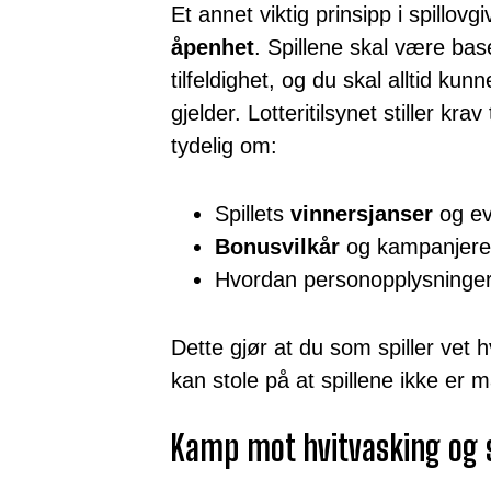
Et annet viktig prinsipp i spillov
åpenhet
. Spillene skal være ba
tilfeldighet, og du skal alltid kun
gjelder. Lotteritilsynet stiller krav 
tydelig om:
Spillets
vinnersjanser
og ev
Bonusvilkår
og kampanjereg
Hvordan personopplysninger
Dette gjør at du som spiller vet h
kan stole på at spillene ikke er m
Kamp mot hvitvasking og 