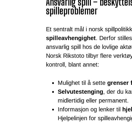
Ansvarlig spill – beskytte
spilleproblemer
Et sentralt mål i norsk spillpolitik
spilleavhengighet
. Derfor stille
ansvarlig spill hos de lovlige ak
Norsk Rikstoto tilbyr flere verkt
kontroll, blant annet:
Mulighet til å sette
grenser f
Selvutestenging
, der du ka
midlertidig eller permanent.
Informasjon og lenker til
hje
Hjelpelinjen for spilleavhengi