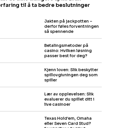
rfaring til å ta bedre beslutninger
Jakten på jackpotten –
derfor føles forventningen
så spennende
Betalingsmetoder på
casino: Hvilken løsning
passer best for deg?
Kjenn loven: Slik beskytter
spillovgivningen deg som
spiller
Lær av opplevelsen: Slik
evaluerer du spillet ditt i
live casinoer
Texas Hold’em, Omaha
eller Seven Card Stud?