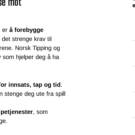
lse mot
e
k er
å forebygge
s det strenge krav til
tørene. Norsk Tipping og
øy som hjelper deg å ha
or innsats, tap og tid
.
n stenge deg ute fra spill
lpetjenester
, som
ge.