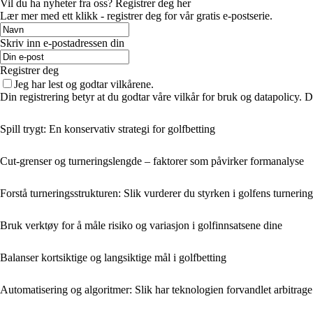
Vil du ha nyheter fra oss? Registrer deg her
Lær mer med ett klikk - registrer deg for vår gratis e-postserie.
Skriv inn e-postadressen din
Registrer deg
Jeg har lest og godtar vilkårene.
Din registrering betyr at du godtar våre vilkår for bruk og datapolicy. 
Spill trygt: En konservativ strategi for golfbetting
Cut-grenser og turneringslengde – faktorer som påvirker formanalyse
Forstå turneringsstrukturen: Slik vurderer du styrken i golfens turnering
Bruk verktøy for å måle risiko og variasjon i golfinnsatsene dine
Balanser kortsiktige og langsiktige mål i golfbetting
Automatisering og algoritmer: Slik har teknologien forvandlet arbitrage