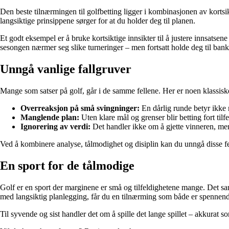
Den beste tilnærmingen til golfbetting ligger i kombinasjonen av kortsi
langsiktige prinsippene sørger for at du holder deg til planen.
Et godt eksempel er å bruke kortsiktige innsikter til å justere innsatsene
sesongen nærmer seg slike turneringer – men fortsatt holde deg til bank
Unngå vanlige fallgruver
Mange som satser på golf, går i de samme fellene. Her er noen klassiske
Overreaksjon på små svingninger:
En dårlig runde betyr ikke n
Manglende plan:
Uten klare mål og grenser blir betting fort tilfe
Ignorering av verdi:
Det handler ikke om å gjette vinneren, me
Ved å kombinere analyse, tålmodighet og disiplin kan du unngå disse fe
En sport for de tålmodige
Golf er en sport der marginene er små og tilfeldighetene mange. Det sa
med langsiktig planlegging, får du en tilnærming som både er spennend
Til syvende og sist handler det om å spille det lange spillet – akkurat 