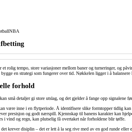
tball
NBA
lfbetting
har et rolig tempo, store variasjoner mellom baner og turneringer, og på
bygge en strategi som fungerer over tid. Nøkkelen ligger i å balansere k
lle forhold
kan små detaljer gi store utslag, og det gjelder å fange opp signalene fø
an være inne i en flytperiode. Å identifisere slike formtopper tidlig kan 
er presisjon og godt nærspill. Kjennskap til banens karakter kan hjelpe 
 i vind og regn, kan plutselig få overtaket når forholdene blir tøffe.
et krever disiplin – det er lett å la seg rive med av en god runde eller 