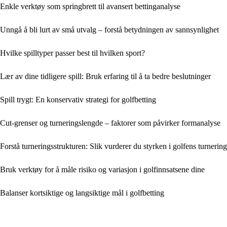
Enkle verktøy som springbrett til avansert bettinganalyse
Unngå å bli lurt av små utvalg – forstå betydningen av sannsynlighet
Hvilke spilltyper passer best til hvilken sport?
Lær av dine tidligere spill: Bruk erfaring til å ta bedre beslutninger
Spill trygt: En konservativ strategi for golfbetting
Cut-grenser og turneringslengde – faktorer som påvirker formanalyse
Forstå turneringsstrukturen: Slik vurderer du styrken i golfens turnering
Bruk verktøy for å måle risiko og variasjon i golfinnsatsene dine
Balanser kortsiktige og langsiktige mål i golfbetting