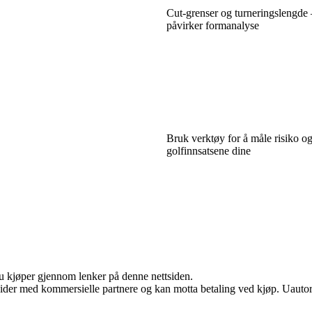
Cut-grenser og turneringslengde 
påvirker formanalyse
Bruk verktøy for å måle risiko og
golfinnsatsene dine
 du kjøper gjennom lenker på denne nettsiden.
ider med kommersielle partnere og kan motta betaling ved kjøp. Uautori