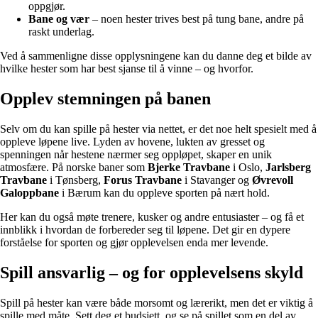
oppgjør.
Bane og vær
– noen hester trives best på tung bane, andre på
raskt underlag.
Ved å sammenligne disse opplysningene kan du danne deg et bilde av
hvilke hester som har best sjanse til å vinne – og hvorfor.
Opplev stemningen på banen
Selv om du kan spille på hester via nettet, er det noe helt spesielt med å
oppleve løpene live. Lyden av hovene, lukten av gresset og
spenningen når hestene nærmer seg oppløpet, skaper en unik
atmosfære. På norske baner som
Bjerke Travbane
i Oslo,
Jarlsberg
Travbane
i Tønsberg,
Forus Travbane
i Stavanger og
Øvrevoll
Galoppbane
i Bærum kan du oppleve sporten på nært hold.
Her kan du også møte trenere, kusker og andre entusiaster – og få et
innblikk i hvordan de forbereder seg til løpene. Det gir en dypere
forståelse for sporten og gjør opplevelsen enda mer levende.
Spill ansvarlig – og for opplevelsens skyld
Spill på hester kan være både morsomt og lærerikt, men det er viktig å
spille med måte. Sett deg et budsjett, og se på spillet som en del av