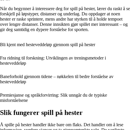
Når du begynner å interessere deg for spill på hester, lærer du raskt å se
forskjell på løpstyper, distanser og underlag. Du oppdager at noen
hester er raske sprintere, mens andre har styrken til å holde tempoet
over lengre distanser. Denne innsikten gjør spillet mer interessant – og
gir deg samtidig en dypere forståelse for sporten.
Bli kjent med hesteveddeløp gjennom spill på hester
Fra ridning til forskning: Utviklingen av treningsmetoder i
hesteveddeløp
Baneforhold gjennom tidene – nøkkelen til bedre forståelse av
hesteveddeløp
Premiesjanse og språkforvirring: Slik unngår du de typiske
misforståelsene
Slik fungerer spill på hester
Å spille på hester handler ikke bare om flaks. Det handler om å lese
informasjon, vurdere sjanser og ta gjennomtenkte valg. De vanligste