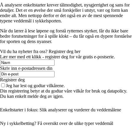
Å analysere enkeltstarter krever tålmodighet, nysgjerrighet og sans for
detaljer. Det er en øvelse der små forskjeller i utstyr, vær og form kan
endre alt. Men nettopp derfor er det også en av de mest spennende
typene veddemål i sykkelsporten.
Når du lærer å lese løpene og forstå rytternes styrker, får du ikke bare
bedre forutsetninger for å spille klokt – du får også en dypere forståelse
for sporten og dens nyanser.
Vil du ha nyheter fra oss? Registrer deg her
Lær mer med ett klikk - registrer deg for vår gratis e-postserie.
Skriv inn e-postadressen din
Registrer deg
Jeg har lest og godtar vilkårene.
Din registrering betyr at du godtar våre vilkår for bruk og datapolicy.
Du kan enkelt melde deg av igjen.
Enkeltstarter i fokus: Slik analyserer og vurderer du veddemålene
Ny i sykkelbetting? Få oversikt over de ulike typer veddemål