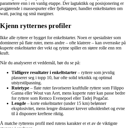
parametere enn i en vanlig etappe. Der lagtaktikk og posisjonering er
avgjørende i massespurter eller fjelletapper, handler enkeltstarten om
watt, pacing og små marginer.
Kjenn rytternes profiler
Ikke alle ryttere er bygget for enkeltstarter. Noen er spesialister som
dominerer på flate ruter, mens andre – ofte klatrere – kan overraske på
kuperte enkeltstarter der vekt og rytme spiller en større rolle enn ren
kraft.
Når du analyserer et veddemål, bør du se på:
Tidligere resultater i enkeltstarter
– ryttere som jevnlig
plasserer seg i topp 10, har ofte solid teknikk og optimal
utstyrstilpasning.
Rutetype
– flate ruter favoriserer kraftfulle ryttere som Filippo
Ganna eller Wout van Aert, mens kuperte ruter kan passe bedre
for ryttere som Remco Evenepoel eller Tadej Pogačar.
Lengde
– korte enkeltstarter (under 15 km) belønner
eksplosivitet, mens lengre distanser krever utholdenhet og evne
til å disponere kreftene riktig.
Å matche rytterens profil med rutens karakter er et av de viktigste