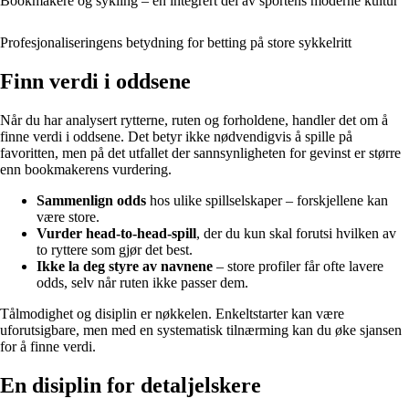
Bookmakere og sykling – en integrert del av sportens moderne kultur
Profesjonaliseringens betydning for betting på store sykkelritt
Finn verdi i oddsene
Når du har analysert rytterne, ruten og forholdene, handler det om å
finne verdi i oddsene. Det betyr ikke nødvendigvis å spille på
favoritten, men på det utfallet der sannsynligheten for gevinst er større
enn bookmakerens vurdering.
Sammenlign odds
hos ulike spillselskaper – forskjellene kan
være store.
Vurder head-to-head-spill
, der du kun skal forutsi hvilken av
to ryttere som gjør det best.
Ikke la deg styre av navnene
– store profiler får ofte lavere
odds, selv når ruten ikke passer dem.
Tålmodighet og disiplin er nøkkelen. Enkeltstarter kan være
uforutsigbare, men med en systematisk tilnærming kan du øke sjansen
for å finne verdi.
En disiplin for detaljelskere