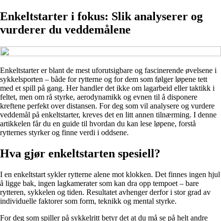
Enkeltstarter i fokus: Slik analyserer og
vurderer du veddemålene
Enkeltstarter er blant de mest uforutsigbare og fascinerende øvelsene i
sykkelsporten – både for rytterne og for dem som følger løpene tett
med et spill på gang. Her handler det ikke om lagarbeid eller taktikk i
feltet, men om rå styrke, aerodynamikk og evnen til å disponere
kreftene perfekt over distansen. For deg som vil analysere og vurdere
veddemål på enkeltstarter, kreves det en litt annen tilnærming. I denne
artikkelen får du en guide til hvordan du kan lese løpene, forstå
rytternes styrker og finne verdi i oddsene.
Hva gjør enkeltstarten spesiell?
I en enkeltstart sykler rytterne alene mot klokken. Det finnes ingen hjul
å ligge bak, ingen lagkamerater som kan dra opp tempoet – bare
rytteren, sykkelen og tiden. Resultatet avhenger derfor i stor grad av
individuelle faktorer som form, teknikk og mental styrke.
For deg som spiller på sykkelritt betyr det at du må se på helt andre