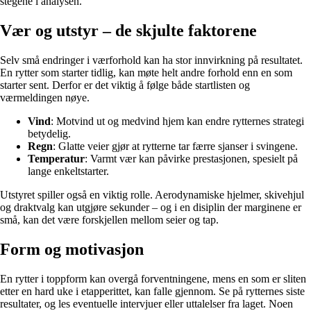
stegene i analysen.
Vær og utstyr – de skjulte faktorene
Selv små endringer i værforhold kan ha stor innvirkning på resultatet.
En rytter som starter tidlig, kan møte helt andre forhold enn en som
starter sent. Derfor er det viktig å følge både startlisten og
værmeldingen nøye.
Vind
: Motvind ut og medvind hjem kan endre rytternes strategi
betydelig.
Regn
: Glatte veier gjør at rytterne tar færre sjanser i svingene.
Temperatur
: Varmt vær kan påvirke prestasjonen, spesielt på
lange enkeltstarter.
Utstyret spiller også en viktig rolle. Aerodynamiske hjelmer, skivehjul
og draktvalg kan utgjøre sekunder – og i en disiplin der marginene er
små, kan det være forskjellen mellom seier og tap.
Form og motivasjon
En rytter i toppform kan overgå forventningene, mens en som er sliten
etter en hard uke i etapperittet, kan falle gjennom. Se på rytternes siste
resultater, og les eventuelle intervjuer eller uttalelser fra laget. Noen