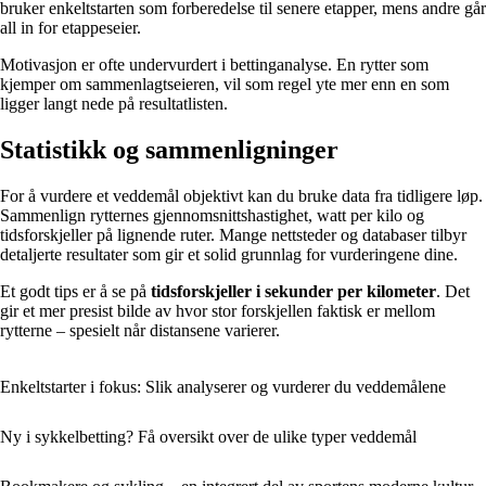
bruker enkeltstarten som forberedelse til senere etapper, mens andre går
all in for etappeseier.
Motivasjon er ofte undervurdert i bettinganalyse. En rytter som
kjemper om sammenlagtseieren, vil som regel yte mer enn en som
ligger langt nede på resultatlisten.
Statistikk og sammenligninger
For å vurdere et veddemål objektivt kan du bruke data fra tidligere løp.
Sammenlign rytternes gjennomsnittshastighet, watt per kilo og
tidsforskjeller på lignende ruter. Mange nettsteder og databaser tilbyr
detaljerte resultater som gir et solid grunnlag for vurderingene dine.
Et godt tips er å se på
tidsforskjeller i sekunder per kilometer
. Det
gir et mer presist bilde av hvor stor forskjellen faktisk er mellom
rytterne – spesielt når distansene varierer.
Enkeltstarter i fokus: Slik analyserer og vurderer du veddemålene
Ny i sykkelbetting? Få oversikt over de ulike typer veddemål