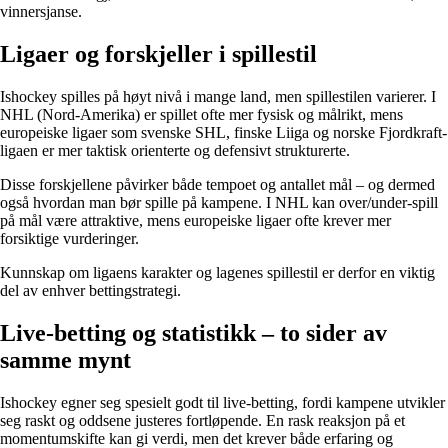
vinnersjanse.
Ligaer og forskjeller i spillestil
Ishockey spilles på høyt nivå i mange land, men spillestilen varierer. I
NHL (Nord-Amerika) er spillet ofte mer fysisk og målrikt, mens
europeiske ligaer som svenske SHL, finske Liiga og norske Fjordkraft-
ligaen er mer taktisk orienterte og defensivt strukturerte.
Disse forskjellene påvirker både tempoet og antallet mål – og dermed
også hvordan man bør spille på kampene. I NHL kan over/under-spill
på mål være attraktive, mens europeiske ligaer ofte krever mer
forsiktige vurderinger.
Kunnskap om ligaens karakter og lagenes spillestil er derfor en viktig
del av enhver bettingstrategi.
Live-betting og statistikk – to sider av
samme mynt
Ishockey egner seg spesielt godt til live-betting, fordi kampene utvikler
seg raskt og oddsene justeres fortløpende. En rask reaksjon på et
momentumskifte kan gi verdi, men det krever både erfaring og