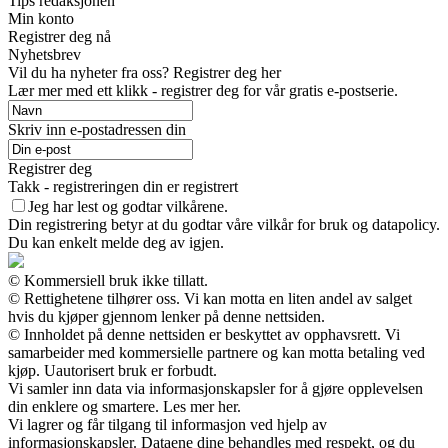
Tips redaksjonen
Min konto
Registrer deg nå
Nyhetsbrev
Vil du ha nyheter fra oss? Registrer deg her
Lær mer med ett klikk - registrer deg for vår gratis e-postserie.
Skriv inn e-postadressen din
Registrer deg
Takk - registreringen din er registrert
Jeg har lest og godtar vilkårene.
Din registrering betyr at du godtar våre vilkår for bruk og datapolicy.
Du kan enkelt melde deg av igjen.
© Kommersiell bruk ikke tillatt.
© Rettighetene tilhører oss. Vi kan motta en liten andel av salget
hvis du kjøper gjennom lenker på denne nettsiden.
© Innholdet på denne nettsiden er beskyttet av opphavsrett. Vi
samarbeider med kommersielle partnere og kan motta betaling ved
kjøp. Uautorisert bruk er forbudt.
Vi samler inn data via informasjonskapsler for å gjøre opplevelsen
din enklere og smartere. Les mer her.
Vi lagrer og får tilgang til informasjon ved hjelp av
informasjonskapsler. Dataene dine behandles med respekt, og du