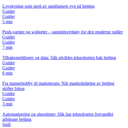
Lovgivning som speil av samfunnets syn på betting
Guider
Guider
5 min
Push-varsler og widgeter – sanntidsverktøy for den moderne spiller
Guider
Guider
7 min
Tilbakemeldinger og data: Slik utvikles teknologien bak betting
Guider
Guider
6 min
Fra mannehobby til mainstream: Når markedsføring av betting
skifter fokus
Guider
Guider
3 min
Automatisering og algoritmer: Slik har teknologien forvandlet
arbitrage betting
Spill