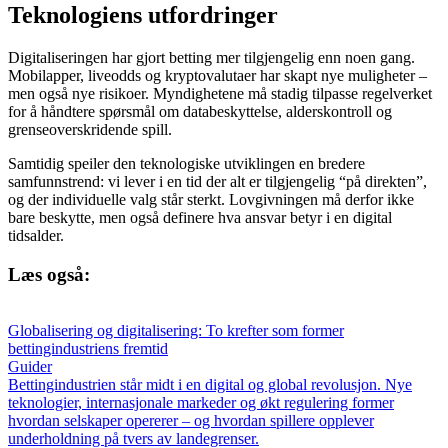
Teknologiens utfordringer
Digitaliseringen har gjort betting mer tilgjengelig enn noen gang.
Mobilapper, liveodds og kryptovalutaer har skapt nye muligheter –
men også nye risikoer. Myndighetene må stadig tilpasse regelverket
for å håndtere spørsmål om databeskyttelse, alderskontroll og
grenseoverskridende spill.
Samtidig speiler den teknologiske utviklingen en bredere
samfunnstrend: vi lever i en tid der alt er tilgjengelig “på direkten”,
og der individuelle valg står sterkt. Lovgivningen må derfor ikke
bare beskytte, men også definere hva ansvar betyr i en digital
tidsalder.
Læs også:
Globalisering og digitalisering: To krefter som former
bettingindustriens fremtid
Guider
Bettingindustrien står midt i en digital og global revolusjon. Nye
teknologier, internasjonale markeder og økt regulering former
hvordan selskaper opererer – og hvordan spillere opplever
underholdning på tvers av landegrenser.