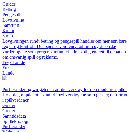
Guider
Betting
Pengespill
Lovgivning
Samfunn
Kultur
5 min
Lovgivningen rundt betting og pengespill handler om mer enn bare
regler og kontroll. Den speiler verdiene, kulturen og de etiske
vurderingene som preger samfunnet – fra statlig enerett til debatten
om ansvarlig spill og reklame.
Freja Lunde
Freja
Lunde
Push-varsler og widgeter – sanntidsverktøy for den moderne spiller
Hold deg oppdatert i sanntid med verktøyene som gir deg et fortrinn
i spillverdenen
Guider
Guider
Sanntidsdata
Spillteknologi
Push-varsler
Widgeter