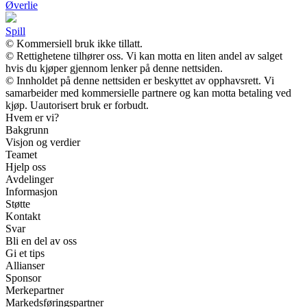
Øverlie
Spill
© Kommersiell bruk ikke tillatt.
© Rettighetene tilhører oss. Vi kan motta en liten andel av salget
hvis du kjøper gjennom lenker på denne nettsiden.
© Innholdet på denne nettsiden er beskyttet av opphavsrett. Vi
samarbeider med kommersielle partnere og kan motta betaling ved
kjøp. Uautorisert bruk er forbudt.
Hvem er vi?
Bakgrunn
Visjon og verdier
Teamet
Hjelp oss
Avdelinger
Informasjon
Støtte
Kontakt
Svar
Bli en del av oss
Gi et tips
Allianser
Sponsor
Merkepartner
Markedsføringspartner