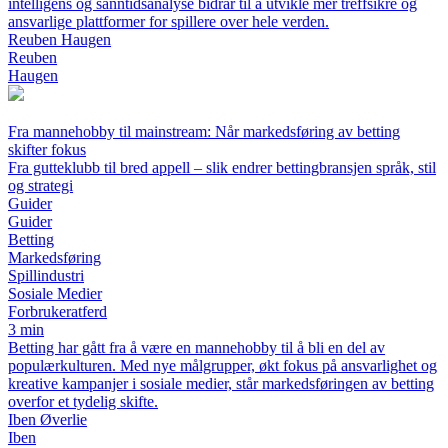
intelligens og sanntidsanalyse bidrar til å utvikle mer treffsikre og
ansvarlige plattformer for spillere over hele verden.
Reuben Haugen
Reuben
Haugen
Fra mannehobby til mainstream: Når markedsføring av betting
skifter fokus
Fra gutteklubb til bred appell – slik endrer bettingbransjen språk, stil
og strategi
Guider
Guider
Betting
Markedsføring
Spillindustri
Sosiale Medier
Forbrukeratferd
3 min
Betting har gått fra å være en mannehobby til å bli en del av
populærkulturen. Med nye målgrupper, økt fokus på ansvarlighet og
kreative kampanjer i sosiale medier, står markedsføringen av betting
overfor et tydelig skifte.
Iben Øverlie
Iben