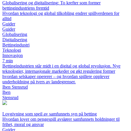
Globalisering og digitalisering: To krefter som former
bettingindustriens fremtid
Hvordan teknologi og global tilkobling endrer spillverdenen for
alltid
Guider
Guider
Globalisering
Digitalisering
Bettingindustri
Teknologi
Innovasjon
7 min
Bettingindustrien står midt i en digital og global revolusjon. Nye
teknologier, internasjonale markeder og økt regulering former
hvordan selskaper opererer – og hvordan spillere opplever
underholdning på tvers av landegrenser.
Iben Stensrud
Iben
Stensrud
Lovgivning som speil av samfunnets syn på betting
Hvordan lover om pengespill avslører samfunnets holdninger til
frihet, moral og ansvar
Guider