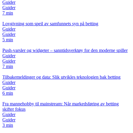
Guider
Guider
7 min
Lovgivning som speil av samfunnets syn på betting
Guider
Guider
5 min
Push-varsler og widgeter – sanntidsverktøy for den moderne spiller
Guider
Guider
7 min
Tilbakemeldinger og data: Slik utvikles teknologien bak betting
Guider
Guider
6 min
Fra mannehobby til mainstream: Når markedsføring av betting
skifter fokus
Guider
Guider
3 min