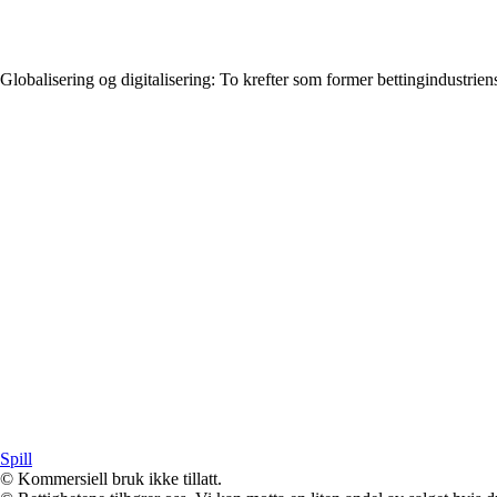
Globalisering og digitalisering: To krefter som former bettingindustrien
Spill
© Kommersiell bruk ikke tillatt.