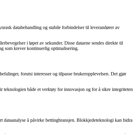
ynrask databehandling og stabile forbindelser til leverandører av
lerbevegelser i løpet av sekunder. Disse dataene sendes direkte til
ing som krever kontinuerlig optimalisering.
efalinger, forutsi interesser og tilpasse brukeropplevelsen. Det gjør
 teknologien både et verktøy for innovasjon og for å sikre integriteten
t dataanalyse å påvirke bettingbransjen. Blokkjedeteknologi kan bidra