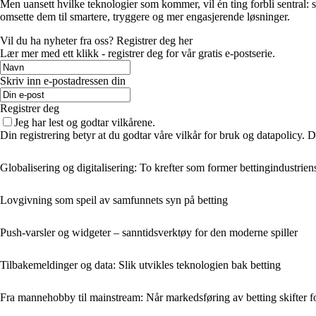
Men uansett hvilke teknologier som kommer, vil én ting forbli sentral: 
omsette dem til smartere, tryggere og mer engasjerende løsninger.
Vil du ha nyheter fra oss? Registrer deg her
Lær mer med ett klikk - registrer deg for vår gratis e-postserie.
Skriv inn e-postadressen din
Registrer deg
Jeg har lest og godtar vilkårene.
Din registrering betyr at du godtar våre vilkår for bruk og datapolicy. 
Globalisering og digitalisering: To krefter som former bettingindustrien
Lovgivning som speil av samfunnets syn på betting
Push-varsler og widgeter – sanntidsverktøy for den moderne spiller
Tilbakemeldinger og data: Slik utvikles teknologien bak betting
Fra mannehobby til mainstream: Når markedsføring av betting skifter 