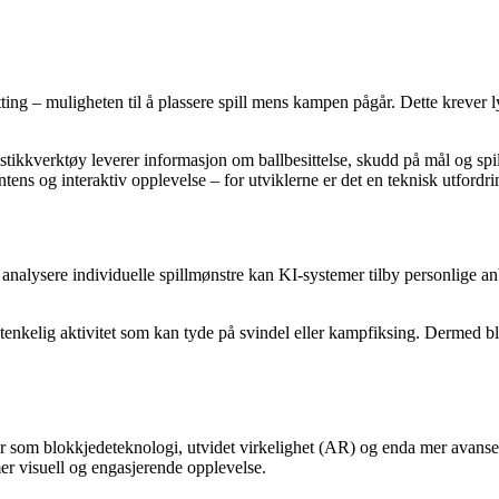
ting – muligheten til å plassere spill mens kampen pågår. Dette krever l
istikkverktøy leverer informasjon om ballbesittelse, skudd på mål og spil
ntens og interaktiv opplevelse – for utviklerne er det en teknisk utfordr
 analysere individuelle spillmønstre kan KI-systemer tilby personlige anb
nkelig aktivitet som kan tyde på svindel eller kampfiksing. Dermed blir
r som blokkjedeteknologi, utvidet virkelighet (AR) og enda mer avanser
mer visuell og engasjerende opplevelse.