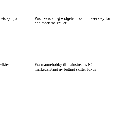
ets syn på
Push-varsler og widgeter – sanntidsverktøy for
den moderne spiller
vikles
Fra mannehobby til mainstream: Når
markedsføring av betting skifter fokus