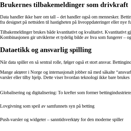
Brukernes tilbakemeldinger som drivkraft
Data handler ikke bare om tall – det handler også om mennesker. Bettin
fra designet på nettsiden til hastigheten på liveoppdateringer eller nye
Tilbakemeldinger brukes både kvantitativt og kvalitativt. Kvantitativt 
Kombinasjonen gir utviklerne et tydelig bilde av hva som fungerer – og
Dataetikk og ansvarlig spilling
Når data spiller en så sentral rolle, følger også et stort ansvar. Bettin
Mange aktører i Norge og internasjonalt jobber nå med såkalte “ansvar
varsler eller tilby hjelp. Dette viser hvordan teknologi ikke bare brukes 
Globalisering og digitalisering: To krefter som former bettingindustrien
Lovgivning som speil av samfunnets syn på betting
Push-varsler og widgeter – sanntidsverktøy for den moderne spiller