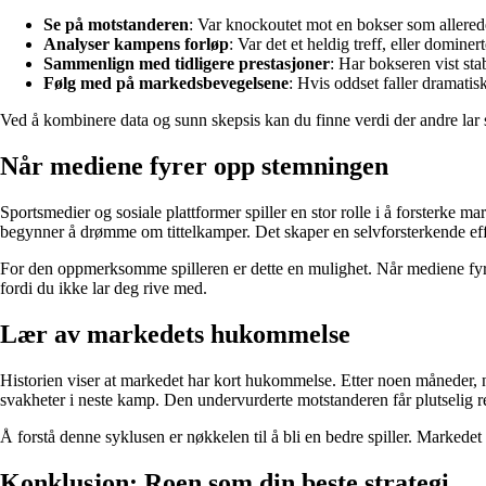
Se på motstanderen
: Var knockoutet mot en bokser som allerede 
Analyser kampens forløp
: Var det et heldig treff, eller domine
Sammenlign med tidligere prestasjoner
: Har bokseren vist stab
Følg med på markedsbevegelsene
: Hvis oddset faller dramatis
Ved å kombinere data og sunn skepsis kan du finne verdi der andre lar s
Når mediene fyrer opp stemningen
Sportsmedier og sosiale plattformer spiller en stor rolle i å forsterke
begynner å drømme om tittelkamper. Det skaper en selvforsterkende effe
For den oppmerksomme spilleren er dette en mulighet. Når mediene fyre
fordi du ikke lar deg rive med.
Lær av markedets hukommelse
Historien viser at markedet har kort hukommelse. Etter noen måneder, nå
svakheter i neste kamp. Den undervurderte motstanderen får plutselig r
Å forstå denne syklusen er nøkkelen til å bli en bedre spiller. Markede
Konklusjon: Roen som din beste strategi