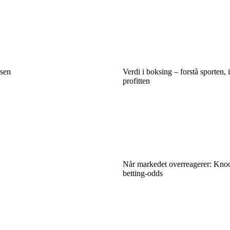
ysen
Verdi i boksing – forstå sporten, 
profitten
Når markedet overreagerer: Kno
betting-odds