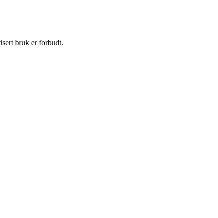
sert bruk er forbudt.