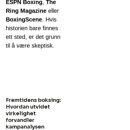
ESPN Boxing
,
The
Ring Magazine
eller
BoxingScene
. Hvis
historien bare finnes
ett sted, er det grunn
til å være skeptisk.
Fremtidens boksing:
Hvordan utvidet
virkelighet
forvandler
kampanalysen