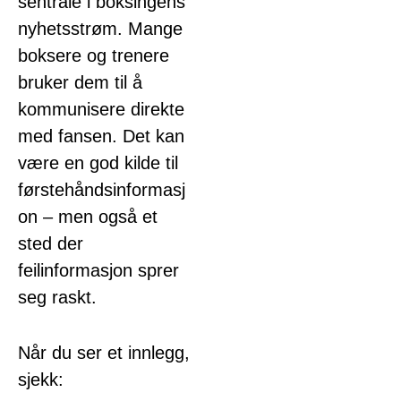
sentrale i boksingens
nyhetsstrøm. Mange
boksere og trenere
bruker dem til å
kommunisere direkte
med fansen. Det kan
være en god kilde til
førstehåndsinformasj
on – men også et
sted der
feilinformasjon sprer
seg raskt.
Når du ser et innlegg,
sjekk: