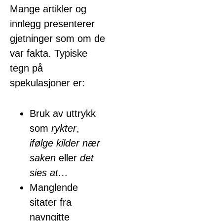
Mange artikler og
innlegg presenterer
gjetninger som om de
var fakta. Typiske
tegn på
spekulasjoner er:
Bruk av uttrykk
som
rykter
,
ifølge kilder nær
saken
eller
det
sies at…
Manglende
sitater fra
navngitte