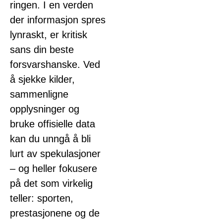
ringen. I en verden
der informasjon spres
lynraskt, er kritisk
sans din beste
forsvarshanske. Ved
å sjekke kilder,
sammenligne
opplysninger og
bruke offisielle data
kan du unngå å bli
lurt av spekulasjoner
– og heller fokusere
på det som virkelig
teller: sporten,
prestasjonene og de