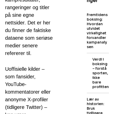
nger
rangeringer og titler
på sine egne
Fremtidens
boksing:
nettsider. Det er her
Hvordan
utvidet
du finner de faktiske
virkelighet
dataene som seriøse
forvandler
kampanaly
medier senere
sen
refererer til.
Verdi i
boksing
Uoffisielle kilder –
– forstå
sporten,
som fansider,
ikke
bare
YouTube-
profitten
kommentatorer eller
anonyme X-profiler
Lær av
historien:
(tidligere Twitter) –
Bruk
tidligere