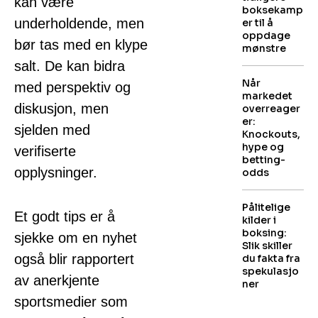
kan være
boksekamp
underholdende, men
er til å
oppdage
bør tas med en klype
mønstre
salt. De kan bidra
Når
med perspektiv og
markedet
diskusjon, men
overreager
er:
sjelden med
Knockouts,
hype og
verifiserte
betting-
opplysninger.
odds
Pålitelige
Et godt tips er å
kilder i
boksing:
sjekke om en nyhet
Slik skiller
også blir rapportert
du fakta fra
spekulasjo
av anerkjente
ner
sportsmedier som