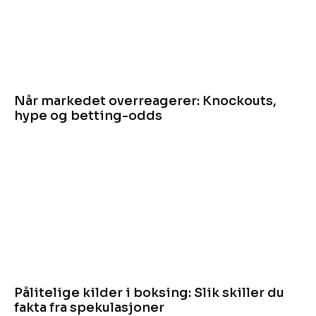
Når markedet overreagerer: Knockouts,
hype og betting-odds
Pålitelige kilder i boksing: Slik skiller du
fakta fra spekulasjoner