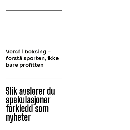
Verdi i boksing –
forstå sporten, ikke
bare profitten
Slik avslører du
spekulasjoner
forkledd som
nyheter