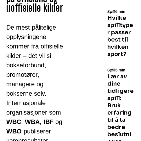
uoffisielle kilder
Spill
6 min
Hvilke
spilltype
De mest pålitelige
r passer
opplysningene
best til
kommer fra offisielle
hvilken
sport?
kilder – det vil si
bokseforbund,
Spill
5 min
promotører,
Lær av
dine
managere og
tidligere
bokserne selv.
spill:
Internasjonale
Bruk
organisasjoner som
erfaring
til å ta
WBC
,
WBA
,
IBF
og
bedre
WBO
publiserer
beslutni
kampresultater,