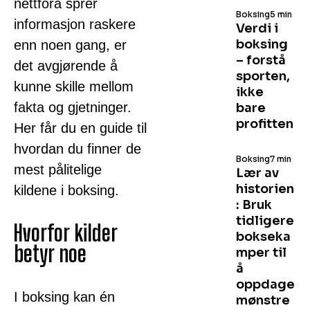
nettfora sprer
Boksing
5 min
informasjon raskere
Verdi i
boksing
enn noen gang, er
– forstå
det avgjørende å
sporten,
kunne skille mellom
ikke
fakta og gjetninger.
bare
profitten
Her får du en guide til
hvordan du finner de
Boksing
7 min
mest pålitelige
Lær av
historien
kildene i boksing.
: Bruk
tidligere
Hvorfor kilder
bokseka
betyr noe
mper til
å
oppdage
I boksing kan én
mønstre